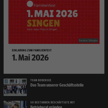
Kontakt
Anfahrt
igmetall.de
Frederic Striegler
EINLADUNG ZUM FAMILIENFEST
Kontrast
1. Mai 2026
Mitglied werden
TEAM BODENSEE
Das Team unserer Geschäftsstelle
SO BESTIMMEN BESCHÄFTIGTE MIT
Betriebsrat gründen